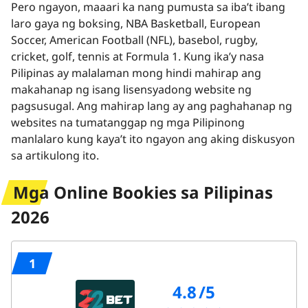
Pero ngayon, maaari ka nang pumusta sa iba’t ibang
laro gaya ng boksing, NBA Basketball, European
Soccer, American Football (NFL), basebol, rugby,
cricket, golf, tennis at Formula 1. Kung ika’y nasa
Pilipinas ay malalaman mong hindi mahirap ang
makahanap ng isang lisensyadong website ng
pagsusugal. Ang mahirap lang ay ang paghahanap ng
websites na tumatanggap ng mga Pilipinong
manlalaro kung kaya’t ito ngayon ang aking diskusyon
sa artikulong ito.
Mga Online Bookies sa Pilipinas
2026
4.8
/5