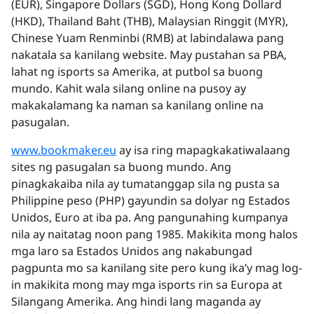
(EUR), Singapore Dollars (SGD), Hong Kong Dollard
(HKD), Thailand Baht (THB), Malaysian Ringgit (MYR),
Chinese Yuam Renminbi (RMB) at labindalawa pang
nakatala sa kanilang website. May pustahan sa PBA,
lahat ng isports sa Amerika, at putbol sa buong
mundo. Kahit wala silang online na pusoy ay
makakalamang ka naman sa kanilang online na
pasugalan.
www.bookmaker.eu
ay isa ring mapagkakatiwalaang
sites ng pasugalan sa buong mundo. Ang
pinagkakaiba nila ay tumatanggap sila ng pusta sa
Philippine peso (PHP) gayundin sa dolyar ng Estados
Unidos, Euro at iba pa. Ang pangunahing kumpanya
nila ay naitatag noon pang 1985. Makikita mong halos
4.5
/5
mga laro sa Estados Unidos ang nakabungad
pagpunta mo sa kanilang site pero kung ika’y mag log-
Rated by 413 users
Qzino Sports
in makikita mong may mga isports rin sa Europa at
Silangang Amerika. Ang hindi lang maganda ay
Claimed by 835 people this week