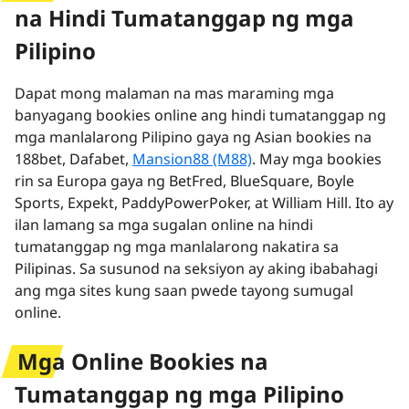
na Hindi Tumatanggap ng mga
Pilipino
Dapat mong malaman na mas maraming mga
banyagang bookies online ang hindi tumatanggap ng
mga manlalarong Pilipino gaya ng Asian bookies na
188bet, Dafabet,
Mansion88 (M88)
. May mga bookies
rin sa Europa gaya ng BetFred, BlueSquare, Boyle
Sports, Expekt, PaddyPowerPoker, at William Hill. Ito ay
ilan lamang sa mga sugalan online na hindi
tumatanggap ng mga manlalarong nakatira sa
Pilipinas. Sa susunod na seksiyon ay aking ibabahagi
ang mga sites kung saan pwede tayong sumugal
online.
Mga Online Bookies na
Tumatanggap ng mga Pilipino