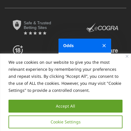
Safe & Trusted
Betting Sites
Odds
Fractional
We use cookies on our website to give you the most
relevant experience by remembering your preferences
Decimal
and repeat visits. By clicking “Accept All”, you consent to
the use of ALL the cookies. However, you may visit "Cookie
Moneyline
Settings" to provide a controlled consent.
Hong Kong
SBO.net Privacy Policy
Sitemap
Accept All
Indonesian
© SBO.net 2026, All Rights Reserved
Malaysian
Cookie Settings