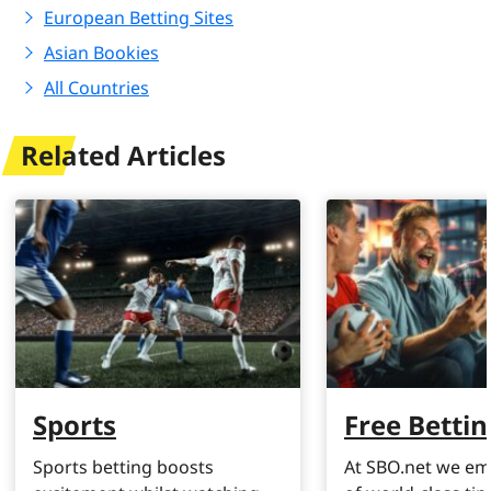
European Betting Sites
Asian Bookies
All Countries
Related Articles
Sports
Free Bettin
Sports betting boosts
At SBO.net we em