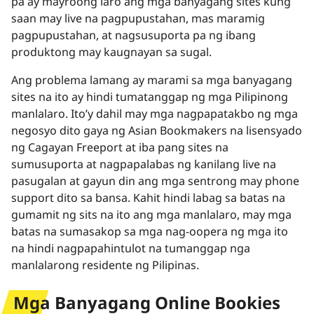
pa ay mayroong laro ang mga banyagang sites kung
saan may live na pagpupustahan, mas maramig
pagpupustahan, at nagsusuporta pa ng ibang
produktong may kaugnayan sa sugal.
Ang problema lamang ay marami sa mga banyagang
sites na ito ay hindi tumatanggap ng mga Pilipinong
manlalaro. Ito’y dahil may mga nagpapatakbo ng mga
negosyo dito gaya ng Asian Bookmakers na lisensyado
ng Cagayan Freeport at iba pang sites na
sumusuporta at nagpapalabas ng kanilang live na
pasugalan at gayun din ang mga sentrong may phone
support dito sa bansa. Kahit hindi labag sa batas na
gumamit ng sits na ito ang mga manlalaro, may mga
batas na sumasakop sa mga nag-oopera ng mga ito
na hindi nagpapahintulot na tumanggap nga
manlalarong residente ng Pilipinas.
Mga Banyagang Online Bookies