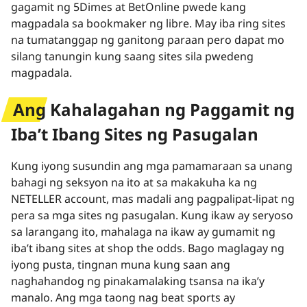
gagamit ng 5Dimes at BetOnline pwede kang
magpadala sa bookmaker ng libre. May iba ring sites
na tumatanggap ng ganitong paraan pero dapat mo
silang tanungin kung saang sites sila pwedeng
magpadala.
Ang Kahalagahan ng Paggamit ng
Iba’t Ibang Sites ng Pasugalan
Kung iyong susundin ang mga pamamaraan sa unang
bahagi ng seksyon na ito at sa makakuha ka ng
NETELLER account, mas madali ang pagpalipat-lipat ng
pera sa mga sites ng pasugalan. Kung ikaw ay seryoso
sa larangang ito, mahalaga na ikaw ay gumamit ng
iba’t ibang sites at shop the odds. Bago maglagay ng
iyong pusta, tingnan muna kung saan ang
naghahandog ng pinakamalaking tsansa na ika’y
manalo. Ang mga taong nag beat sports ay