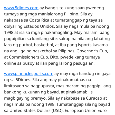
www.5dimes.com
ay isang site kung saan pwedeng
tumaya ang mga manlalarong Pilipino. Sila ay
nakabase sa Costa Rica at tumatanggap ng taya sa
dolyar ng Estados Unidos. Sila ay nagsimula pa noong
1998 at isa sa mga pinakamagaling. May marami pang
pagpipilian sa kanilang site; sakop na nila ang lahat ng
laro ng putbol, basketbol, at iba pang isports kasama
na ang liga ng basketbol sa Pilipinas, Governor’s Cup,
at Commissioners Cup. Dito, pwede kang tumaya
online sa pusoy at ilan pang larong pasugalan.
www.pinnaclesports.com
ay may mga handog rin gaya
ng sa 5Dimes. Sila ang may pinakamataas na
limitasyon sa pagpupusta, mas maraming pagpipiliang
bankong kukunan ng bayad, at pinakamabilis
magbigay ng premyo. Sila ay nakabase sa Curacao at
nagsimula pa noong 1998. Tumatanggap sila ng bayad
sa United States Dollars (USD), European Union Euro