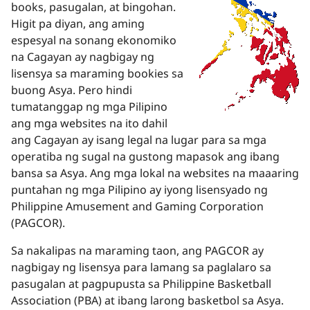
books, pasugalan, at bingohan.
Higit pa diyan, ang aming
espesyal na sonang ekonomiko
na Cagayan ay nagbigay ng
lisensya sa maraming bookies sa
buong Asya. Pero hindi
tumatanggap ng mga Pilipino
ang mga websites na ito dahil
ang Cagayan ay isang legal na lugar para sa mga
operatiba ng sugal na gustong mapasok ang ibang
bansa sa Asya. Ang mga lokal na websites na maaaring
puntahan ng mga Pilipino ay iyong lisensyado ng
Philippine Amusement and Gaming Corporation
(PAGCOR).
Sa nakalipas na maraming taon, ang PAGCOR ay
nagbigay ng lisensya para lamang sa paglalaro sa
pasugalan at pagpupusta sa Philippine Basketball
Association (PBA) at ibang larong basketbol sa Asya.