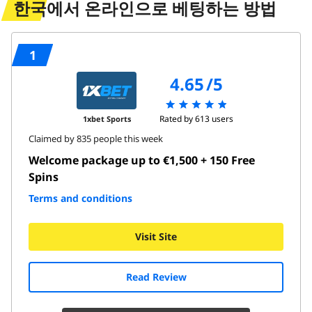
한국에서 온라인으로 베팅하는 방법
4.65
/5
Rated by 613 users
1xbet Sports
Claimed by 835 people this week
Welcome package up to €1,500 + 150 Free
Spins
Terms and conditions
Visit Site
Read Review