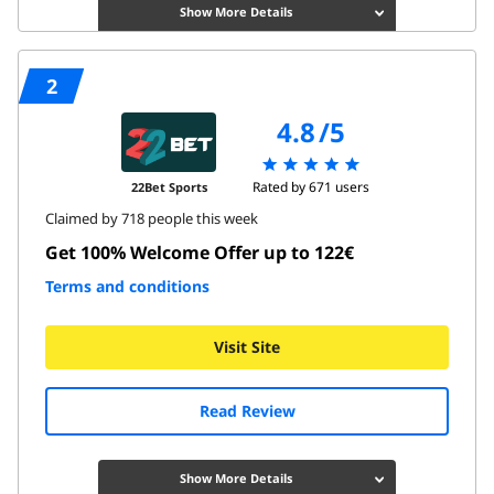
Show More Details
Payment Options
4.8
/5
+19
Rated by 671 users
22Bet Sports
Claimed by 718 people this week
Average Payout Speed
Get 100% Welcome Offer up to 122€
0 – 24 Hours
Terms and conditions
Currencies
AUD
AZN
BDT
…
Visit Site
Over 1000 daily sports events
Read Review
Dedicated smartphone apps
Live streaming on site
Show More Details
Cashier supports many currencies