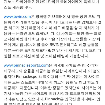
지노는 한국어를 지원하며 한국인 플레이어에게 특별 보너
스도 제공합니다.
www.bwin.com
은 영국령 지브롤터에서 영국 공인 도박 위
원회의 허가를 받았습니다. 이 사이트에는 다른 업체보다 많
은 리그가 있기 때문에 아시아 배구 베팅을 할 때 저희가 애
용하는 온라인 도박업체입니다. 이 사이트는 또한 축구 프로
포지션 베팅에서 최고이며 작은 시장에서도 승률을 가장 빠
르게 게시합니다. 예를 들어 BWIN은 K리그의 베팅 승률을
다른 온라인 도박업체보다 훨씬 앞서서 게시합니다. 또한 다
양한 프로포지션 베팅 및 스페셜 베팅이 가능합니다.
www.pinnaclesports.com
은 위 4개 사이트 중 한국 여자
배구리그의 승률을 제공하는 유일한 사이트입니다. 이 점도
좋지만 Pinnaclesports를 이용하는 진짜 이유는 이 사이트
에는 모든 스포츠에 대해 업계 최고의 승률 및 최고 한도가
제공되기 때문입니다. 이러한 장점도 있지만 이 사이트는 여
기서 언급한 다른 사이트에 비해 시장과 프로포지션 베팅이
적다는 단점도 있습니다. Pinnacle은 영국령 올더니에서 영
국 공인 도박 위원회의 허가를 받았습니다.