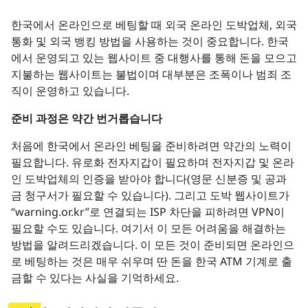
Payment Options
한국에서 온라인으로 베팅할 때 외국 온라인 도박업체, 외국
통화 및 외국 뱅킹 방법을 사용하는 것이 중요합니다. 한국
에서 운영되고 있는 웹사이트 중 대행사를 통해 돈을 모으고
지불하는 웹사이트는 불법이며 대부분은 조폭이나 범죄 조
+6
직이 운영하고 있습니다.
Average Payout Speed
준비 과정은 약간 번거롭습니다
0 – 24 Hours
처음에 한국에서 온라인 베팅을 준비하려면 약간의 노력이
Currencies
필요합니다. 유로화 전자지갑이 필요하며 전자지갑 및 온라
인 도박업체의 인증을 받아야 합니다(영문 신분증 및 공과
EUR
GBP
IDR
…
금 청구서가 필요할 수 있습니다). 그리고 도박 웹사이트가
“warning.or.kr”로 연결되는 ISP 차단을 피하려면 VPN이
Leading online betting site in Asia
필요할 수도 있습니다. 여기서 이 모든 어려움을 해결하는
Accepts deposits in several currencies
방법을 알려드리겠습니다. 이 모든 것이 준비되면 온라인으
Website available in lots of languages
로 베팅하는 것은 매우 쉬우며 딴 돈을 한국 ATM 기계로 출
금할 수 있다는 사실을 기억하세요.
Nice promotions and VIP scheme
Website needs a makeover