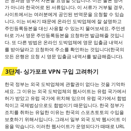
는 공과금 청구서 사본을 요청할 것입니다. 이는 물론 영어
가 아니라 한국어로 된 서류입니다. 이 서류가 거부될 경우,
사이트에서는 여러분에게 공인된 번역문을 요청할 수 있습
니다. 이는 비싸기 때문에 온라인 도박업체에 잘 설명하고
주민등록등본을 대신 사용할 수 있는지 물어보세요. 주민센
터로 가서 영문 주민등록등본을 요청하면 발급해줄 것입니
다. 또 다른 방법은 온라인 도박업체에 영문 입출금 내역서
를 받아달라고 요청하여 주소를 확인하는 것입니다(한국의
모든 은행은 요청 시 영문 입출금 내역서를 발급해줍니다).
3단계- 싱가포르 VPN 구입 고려하기
한국 정부는 외국 도박업체에 관할권이 없다는 것을 기억하
세요. 그 이유는 외국 도박업체의 웹사이트는 유럽 국가에서
허가 받았고 유럽 국가에 위치해 있으며 유럽 국가에서 합법
적이고 국제법상으로도 합법이기 때문입니다. 한국 정부가
조치를 취하는 유일한 이유는 한국의 스포츠토토의 수입을
보호하기 위해서입니다. 그래서 일부 외국 도박 웹사이트 이
용을 막습니다. 이러한 웹사이트가 운영되다가 때때로 URL