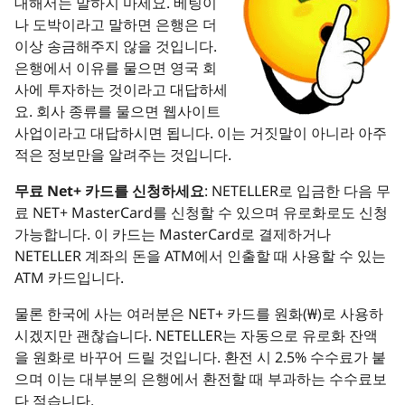
대해서는 말하지 마세요. 베팅이
나 도박이라고 말하면 은행은 더
이상 송금해주지 않을 것입니다.
은행에서 이유를 물으면 영국 회
사에 투자하는 것이라고 대답하세
요. 회사 종류를 물으면 웹사이트
사업이라고 대답하시면 됩니다. 이는 거짓말이 아니라 아주
적은 정보만을 알려주는 것입니다.
무료 Net+ 카드를 신청하세요
: NETELLER로 입금한 다음 무
료 NET+ MasterCard를 신청할 수 있으며 유로화로도 신청
가능합니다. 이 카드는 MasterCard로 결제하거나
NETELLER 계좌의 돈을 ATM에서 인출할 때 사용할 수 있는
ATM 카드입니다.
물론 한국에 사는 여러분은 NET+ 카드를 원화(₩)로 사용하
시겠지만 괜찮습니다. NETELLER는 자동으로 유로화 잔액
을 원화로 바꾸어 드릴 것입니다. 환전 시 2.5% 수수료가 붙
으며 이는 대부분의 은행에서 환전할 때 부과하는 수수료보
다 적습니다.