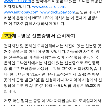
www.skrill.com
은 한국에서 이용할 수 있는 또 다른 유명한
Cashback up to 40% & Rakeback up to 15%
전자지갑입니다.
www.ecocard.com
,
Terms and conditions
www.entropay.com
,
www.click2pay.com
도 있습니다. 여
러분의 은행에서 NETELLER에 예치하는 데 문제가 발생하
Visit Site
면 이 전자지갑을 사용하시면 됩니다.
2단계 – 영문 신분증명서 준비하기
전자지갑 및 온라인 도박업체에서는 사진이 있는 신분증 및
거주 증명서를 한 번 요구할 것입니다. 가능하면 사진이 있
는 신분증으로 여권을 사용하는 것이 가장 좋습니다. 외국
온라인 도박업체에서는 사진이 있는 신분증으로 주민등록
증 및 운전면허증을 사용하는 것을 그다지 신뢰하지 않습니
다. 한국 여권이 없으시면, 14개 도청(광역시 소재) 중 아무
곳에서 급행 발급(3일)을 신청하거나 각 지역의 시청에서 신
청하실 수도 있습니다(7-10일 소요). 발급 비용은 55,000원
입니다.
거주 확인 절차는 종종 이보다 까다롭습니다. 도박업체에서