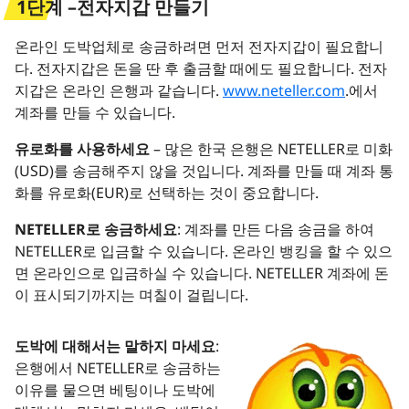
1단계 –전자지갑 만들기
Rollover is very high on deposit bonus
온라인 도박업체로 송금하려면 먼저 전자지갑이 필요합니
다. 전자지갑은 돈을 딴 후 출금할 때에도 필요합니다. 전자
지갑은 온라인 은행과 같습니다.
www.neteller.com
.에서
계좌를 만들 수 있습니다.
유로화를 사용하세요
– 많은 한국 은행은 NETELLER로 미화
(USD)를 송금해주지 않을 것입니다. 계좌를 만들 때 계좌 통
화를 유로화(EUR)로 선택하는 것이 중요합니다.
NETELLER로 송금하세요
: 계좌를 만든 다음 송금을 하여
NETELLER로 입금할 수 있습니다. 온라인 뱅킹을 할 수 있으
면 온라인으로 입금하실 수 있습니다. NETELLER 계좌에 돈
이 표시되기까지는 며칠이 걸립니다.
도박에 대해서는 말하지 마세요
:
은행에서 NETELLER로 송금하는
이유를 물으면 베팅이나 도박에