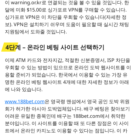
이 warning.or.kr로 연결되는 것을 볼 수 있을 것입니다. 한
달에 미화 $15.00로 싱가포르 VPN를 구매할 수 있습니다.
싱가포르 VPN은 이 차단을 우회할 수 있습니다(자세한 정
보). VPN은 설치하기 쉬우며 도움이 필요할 때 실시간 채팅
지원팀에서 도와줄 것입니다.
4단계 – 온라인 베팅 사이트 선택하기
이제 ATM 카드와 전자지갑, 적절한 신분증명서, ISP 차단을
우회할 수 있는 방법이 있으므로 온라인 도박 웹사이트를 이
용할 준비가 되었습니다. 한국에서 이용할 수 있는 가장 유
명한 온라인 베팅 웹사이트 4개에 대한 자세한 정보가 아래
에 나와 있습니다.
www.188bet.com
은 영국령 맨섬에서 영국 공인 도박 위원
회가 허가한 아시아 도박업체입니다. 배구 베팅은 찾아보기
어려운 유일한 종목인데 배구는 188bet.com에서 취약한
분야입니다. 이 사이트를 이용할 때 또 다른 장점은 이 사이
트에서 온라인 카지노도 이용할 수 있다는 점입니다. 이 카