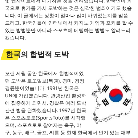
및 웹사이트에서 내기하는 것을 꺼려했습니다. 한국인이 외
국으로 휴가를 가서 도박하는 것은 심각한 범죄이기도 했습
니다. 이 글에서는 상황이 얼마나 많이 바뀌었는지를 말씀
드리고, 한국인들이 인터넷에서 카지노 게임과 포커를 할 수
있는 방법뿐만 아니라 스포츠에 베팅하는 방법도 알려드리
겠습니다.
한국의 합법적 도박
오랜 세월 동안 한국에서 합법적이었
던 도박은 로또일보(복권), 경마, 경정,
경륜뿐이었습니다. 1991년 한국은
UN에 가입했습니다. 관광산업 활성화
에 집중하게 되면서, 경찰은 여러 도박
관련 법을 완화했습니다. 1997년 한국
은 스포츠토토(SportsToto)를 시작했
으며, 스포츠토토 참여자는 축구, 야
구, 농구, 배구, 골프, 씨름 등 현재 한국에서 인기 있는 대부