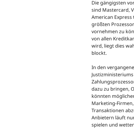
Die gängigsten vo
sind Mastercard, 
American Express t
größten Prozessore
vornehmen zu könn
von allen Kreditk
wird, liegt dies w
blockt.
In den vergangene
Justizministerium
Zahlungsprozessor
dazu zu bringen, O
könnten möglicher
Marketing-Firmen,
Transaktionen abz
Anbietern läuft nu
spielen und wetten