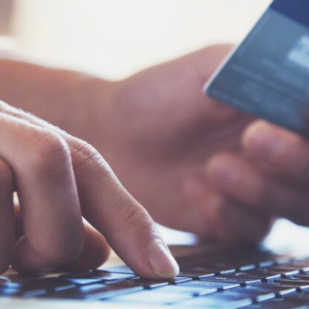
BP
USD