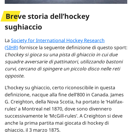
Breve storia dell’hockey
sughiaccio
La
Society for International Hockey Research
(SIHR)
fornisce la seguente definizione di questo sport:
L’hockey si gioca su una pista di ghiaccio in cui due
squadre avversarie di pattinatori, utilizzando bastoni
curvi, cercano di spingere un piccolo disco nelle reti
opposte.
L’hockey su ghiaccio, certo riconoscibile in questa
definizione, nacque alla fine dell’800 in Canada. James
G. Creighton, della Nova Scotia, ha portato le ‘Halifax-
rules’ a Montreal nel 1870, dove sono divennero
successivamente le ‘McGill-rules’. A Creighton si deve
anche la prima partita mai giocata di hockey di
ghiaccio, il 3 marzo 1875.