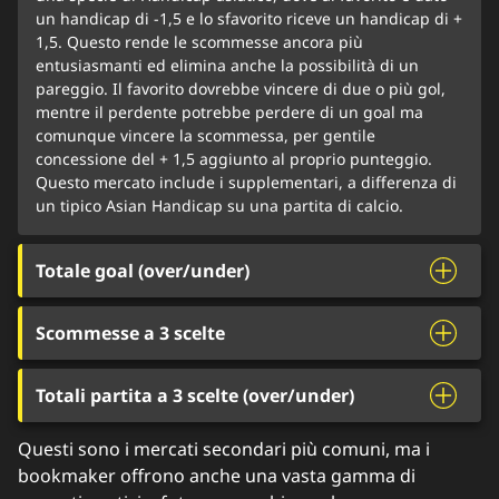
un handicap di -1,5 e lo sfavorito riceve un handicap di +
1,5. Questo rende le scommesse ancora più
entusiasmanti ed elimina anche la possibilità di un
pareggio. Il favorito dovrebbe vincere di due o più gol,
mentre il perdente potrebbe perdere di un goal ma
comunque vincere la scommessa, per gentile
concessione del + 1,5 aggiunto al proprio punteggio.
Questo mercato include i supplementari, a differenza di
un tipico Asian Handicap su una partita di calcio.
Totale goal (over/under)
Si tratta di una scommessa sul numero totale dei goal
Scommesse a 3 scelte
segnati da entrambe le squadre in una partita.
Solitamente, la linea impostata dai bookmakers è 5,5
Simile alle game lines citate in precedenza, ma in un
Totali partita a 3 scelte (over/under)
goal e si deve decidere se ci saranno più o meno di 5,5
formato a tre esiti o scelte. Il favorito riceverà un
goal durante la partita. Questo mercato include i
handicap di -1 e lo sfavorito parte con un handicap di
supplementari e il risultato può essere solo over o under
Questi sono i mercati secondari più comuni, ma i
In questo mercato scommesse i trader impostano una
+1. Come avrai intuito, è prevista la possibilità di un
(è impossibile segnare mezzo goal).
bookmaker offrono anche una vasta gamma di
line (di solito 5 gol) e si può scommettere su oltre 5 gol,
pareggio se il favorito vince di un solo goal. Le quote per
sotto 5 gol, o esattamente 5 gol. Ancora una volta, le