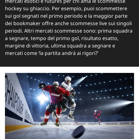
mercati esotici e futures per chi ama le scommesse
il pareggio in questo mercato sono di solito molto buone
quote sul numero esatto di gol sono alte.
hockey su ghiaccio. Per esempio, puoi scommettere
perché, di fatto, bisogna prevedere un margine vincente
esatto di un goal.
sui gol segnati nel primo periodo e la maggior parte
dei bookmaker offre anche scommesse live sui singoli
periodi. Altri mercati scommesse sono: prima squadra
a segnare, tempo del primo gol, risultato esatto,
margine di vittoria, ultima squadra a segnare e
mercati come ‘la partita andrà ai rigori?’