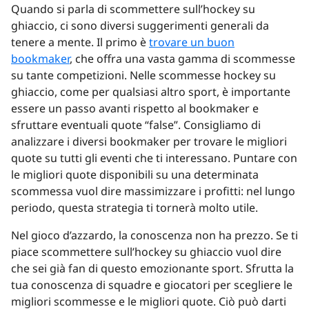
Quando si parla di scommettere sull’hockey su
ghiaccio, ci sono diversi suggerimenti generali da
tenere a mente. Il primo è
trovare un buon
bookmaker
, che offra una vasta gamma di scommesse
su tante competizioni. Nelle scommesse hockey su
ghiaccio, come per qualsiasi altro sport, è importante
essere un passo avanti rispetto al bookmaker e
sfruttare eventuali quote “false”. Consigliamo di
analizzare i diversi bookmaker per trovare le migliori
quote su tutti gli eventi che ti interessano. Puntare con
le migliori quote disponibili su una determinata
scommessa vuol dire massimizzare i profitti: nel lungo
periodo, questa strategia ti tornerà molto utile.
Nel gioco d’azzardo, la conoscenza non ha prezzo. Se ti
piace scommettere sull’hockey su ghiaccio vuol dire
che sei già fan di questo emozionante sport. Sfrutta la
tua conoscenza di squadre e giocatori per scegliere le
migliori scommesse e le migliori quote. Ciò può darti